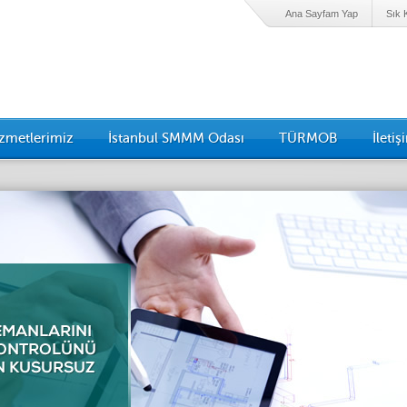
Ana Sayfam Yap
Sık 
zmetlerimiz
İstanbul SMMM Odası
TÜRMOB
İletiş