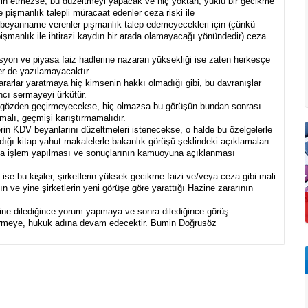
rcih etmezse, bu düzeltmeyi yapacak ve hiç yoktan, yüklü bir gecikme
e pişmanlık talepli müracaat edenler ceza riski ile
a beyanname verenler pişmanlık talep edemeyecekleri için (çünkü
pişmanlık ile ihtirazi kaydın bir arada olamayacağı yönündedir) ceza
lasyon ve piyasa faiz hadlerine nazaran yüksekliği ise zaten herkesçe
der de yazılamayacaktır.
ararlar yaratmaya hiç kimsenin hakkı olmadığı gibi, bu davranışlar
ncı sermayeyi ürkütür.
, gözden geçirmeyecekse, hiç olmazsa bu görüşün bundan sonrası
malı, geçmişi karıştırmamalıdır.
rin KDV beyanlarını düzeltmeleri istenecekse, o halde bu özelgelerle
ığı kitap yahut makalelerle bakanlık görüşü şeklindeki açıklamaları
 da işlem yapılması ve sonuçlarının kamuoyuna açıklanması
ise bu kişiler, şirketlerin yüksek gecikme faizi ve/veya ceza gibi mali
n ve yine şirketlerin yeni görüşe göre yarattığı Hazine zararının
ine dilediğince yorum yapmaya ve sonra dilediğince görüş
şürmeye, hukuk adına devam edecektir. Bumin Doğrusöz