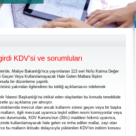
irdi KDV'si ve sorumluları
e'de, Maliye Bakanlığı'nca yayımlanan 113 seri No'lu Katma Değer
esi Geçen Veya Kullanılamayacak Hale Gelen Mallara İlişkin
onuda bir düzenleme yapıldı.
törünü yakından ilgilendiren bu tebliğ açıklamasını irdelemek
ir İdaresi Başkanlığı'na intikal eden olaylardan bu konuda tereddüde
zetle şu açıklama yer almıştır.
rak stoklarında mevcut olan ancak kullanım süresi geçen veya bir başka
alların, ilgili mevzuat uyarınca teşkil edilen resmi komisyonlar veya
mesi durumunda, KDV Kanunu'nun (30/c) maddesi hükmü uyarınca,
çimde kullanılamayacak hale gelen ve imha edilen mallar, zayi olan
e bu malların iktisabı dolayısıyla yüklenilen KDV'nin indirim konusu
.