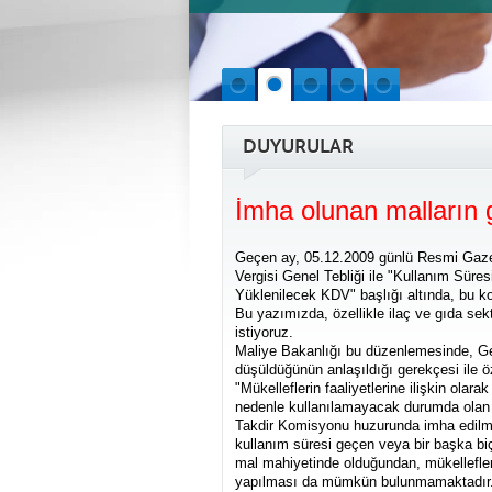
DUYURULAR
İmha olunan malların g
Geçen ay, 05.12.2009 günlü Resmi Gazet
Vergisi Genel Tebliği ile "Kullanım Sür
Yüklenilecek KDV" başlığı altında, bu k
Bu yazımızda, özellikle ilaç ve gıda sek
istiyoruz.
Maliye Bakanlığı bu düzenlemesinde, Gel
düşüldüğünün anlaşıldığı gerekçesi ile ö
"Mükelleflerin faaliyetlerine ilişkin ola
nedenle kullanılamayacak durumda olan m
Takdir Komisyonu huzurunda imha edil
kullanım süresi geçen veya bir başka bi
mal mahiyetinde olduğundan, mükelleflerc
yapılması da mümkün bulunmamaktadır