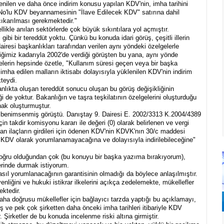
enilen ve daha önce indirim konusu yapılan KDV'nin, imha tarihini
No'lu KDV beyannamesinin "İlave Edilecek KDV" satırına dahil
çıkarılması gerekmektedir."
likle anılan sektörlerde çok büyük sıkıntılara yol açmıştır.
gibi bir tereddüt yoktu. Çünkü bu konuda idari görüş, çeşitli illerin
dairesi başkanlıkları tarafından verilen aynı yöndeki özelgelerle
iğimiz kadarıyla 2002'de verdiği görüşten bu yana, aynı yönde
elerin hepsinde özetle, "Kullanım süresi geçen veya bir başka
mha edilen malların iktisabı dolayısıyla yüklenilen KDV'nin indirim
teydi.
nlıkta oluşan tereddüt sonucu oluşan bu görüş değişikliğinin
i de yoktur. Bakanlığın ve taşra teşkilatının özelgelerini oluşturduğu
ak oluşturmuştur.
a benimsenmiş görüştü. Danıştay 9. Dairesi E. 2002/3313 K.2004/4389
için takdir komisyonu kararı ile değeri (0) olarak belirlenen ve vergi
nan ilaçların girdileri için ödenen KDV'nin KDVK'nın 30/c maddesi
n KDV olarak yorumlanamayacağına ve dolayısıyla indirilebileceğine"
oğru olduğundan çok (bu konuyu bir başka yazıma bırakıyorum),
zerinde durmak istiyorum.
ıl yorumlanacağının garantisinin olmadığı da böylece anlaşılmıştır.
enliğini ve hukuki istikrar ilkelerini açıkça zedelemekte, mükellefler
ektedir.
daha doğrusu mükellefler için bağlayıcı tarzda yaptığı bu açıklamayı,
 ve pek çok şirketten daha önceki imha tarihleri itibariyle KDV
. Şirketler de bu konuda incelenme riski altına girmiştir.