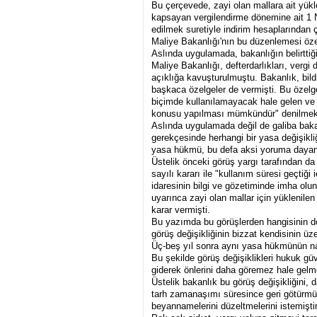
Bu çerçevede, zayi olan mallara ait yükl
kapsayan vergilendirme dönemine ait 1 
edilmek suretiyle indirim hesaplarından 
Maliye Bakanlığı'nın bu düzenlemesi özel
Aslında uygulamada, bakanlığın belirttiği 
Maliye Bakanlığı, defterdarlıkları, vergi 
açıklığa kavuşturulmuştu. Bakanlık, bild
başkaca özelgeler de vermişti. Bu özelg
biçimde kullanılamayacak hale gelen ve i
konusu yapılması mümkündür" denilmek
Aslında uygulamada değil de galiba baka
gerekçesinde herhangi bir yasa değişikliğ
yasa hükmü, bu defa aksi yoruma dayan
Üstelik önceki görüş yargı tarafından d
sayılı kararı ile "kullanım süresi geçtiği 
idaresinin bilgi ve gözetiminde imha olu
uyarınca zayi olan mallar için yüklenile
karar vermişti.
Bu yazımda bu görüşlerden hangisinin d
görüş değişikliğinin bizzat kendisinin ü
Üç-beş yıl sonra aynı yasa hükmünün nas
Bu şekilde görüş değişiklikleri hukuk güv
giderek önlerini daha göremez hale gelm
Üstelik bakanlık bu görüş değişikliğini, 
tarh zamanaşımı süresince geri götürmüş
beyannamelerini düzeltmelerini istemiştir