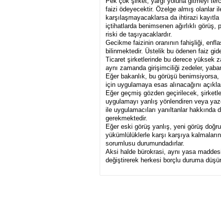
Pek çok şirket, yargı yoluna gitmeyi te
faizi ödeyecektir. Özelge almış olanlar il
karşılaşmayacaklarsa da ihtirazi kayıtl
içtihatlarda benimsenen ağırlıklı görüş, 
riski de taşıyacaklardır.
Gecikme faizinin oranının fahişliği, enf
bilinmektedir. Üstelik bu ödenen faiz gi
Ticaret şirketlerinde bu derece yüksek z
aynı zamanda girişimciliği zedeler, yaba
Eğer bakanlık, bu görüşü benimsiyorsa
için uygulamaya esas alınacağını açıkla
Eğer geçmiş gözden geçirilecek, şirketle
uygulamayı yanlış yönlendiren veya yazd
ile uygulamacıları yanıltanlar hakkında
gerekmektedir.
Eğer eski görüş yanlış, yeni görüş doğru 
yükümlülüklerle karşı karşıya kalmalarını
sorumlusu durumundadırlar.
Aksi halde bürokrasi, aynı yasa maddes
değiştirerek herkesi borçlu duruma dü